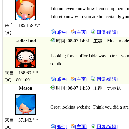
I do not even know how I ended up here but
I don\t know who you are but certainly you 
来自：185.158.*.*
[邮件]
[主页]
[回复/编辑]
QQ：
sadlerland
时间: 08-07 14:31 主题：Much models ch
Looking for an affordable way to treat your
solution.
来自：158.69.*.*
[邮件]
[主页]
[回复/编辑]
QQ：8011091
Mason
时间: 08-07 14:30 主题：无标题
Great looking website. Think you did a gre
来自：37.143.*.*
[邮件]
[主页]
[回复/编辑]
QQ：