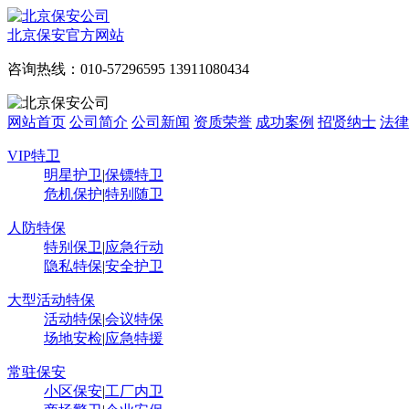
北京保安官方网站
咨询热线：010-57296595 13911080434
网站首页
公司简介
公司新闻
资质荣誉
成功案例
招贤纳士
法律
VIP特卫
明星护卫
|
保镖特卫
危机保护
|
特别随卫
人防特保
特别保卫
|
应急行动
隐私特保
|
安全护卫
大型活动特保
活动特保
|
会议特保
场地安检
|
应急特援
常驻保安
小区保安
|
工厂内卫