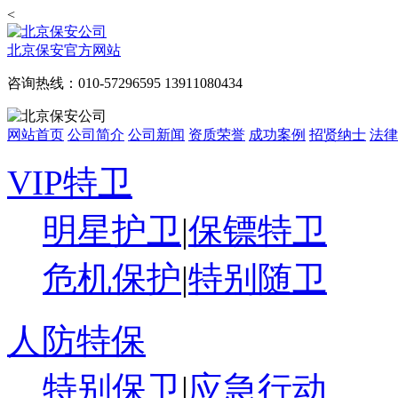
<
北京保安官方网站
咨询热线：010-57296595 13911080434
网站首页
公司简介
公司新闻
资质荣誉
成功案例
招贤纳士
法律
VIP特卫
明星护卫
|
保镖特卫
危机保护
|
特别随卫
人防特保
特别保卫
|
应急行动