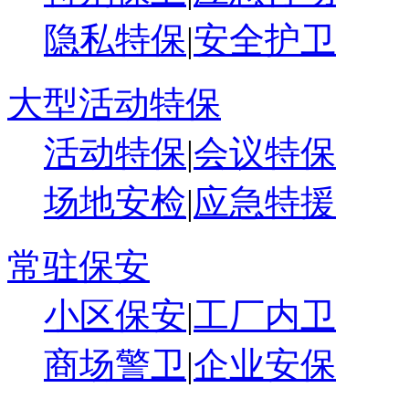
隐私特保
|
安全护卫
大型活动特保
活动特保
|
会议特保
场地安检
|
应急特援
常驻保安
小区保安
|
工厂内卫
商场警卫
|
企业安保