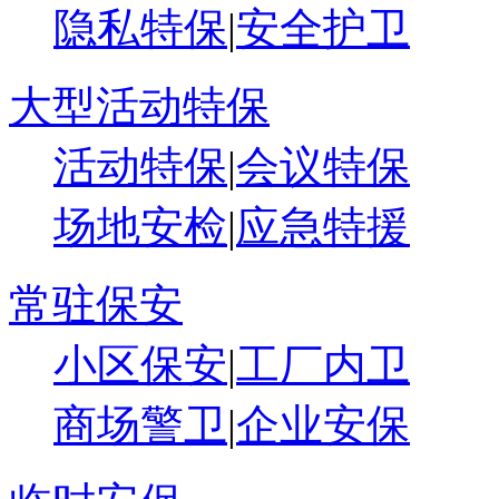
隐私特保
|
安全护卫
大型活动特保
活动特保
|
会议特保
场地安检
|
应急特援
常驻保安
小区保安
|
工厂内卫
商场警卫
|
企业安保