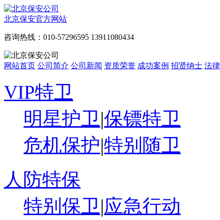
北京保安官方网站
咨询热线：010-57296595 13911080434
网站首页
公司简介
公司新闻
资质荣誉
成功案例
招贤纳士
法律
VIP特卫
明星护卫
|
保镖特卫
危机保护
|
特别随卫
人防特保
特别保卫
|
应急行动