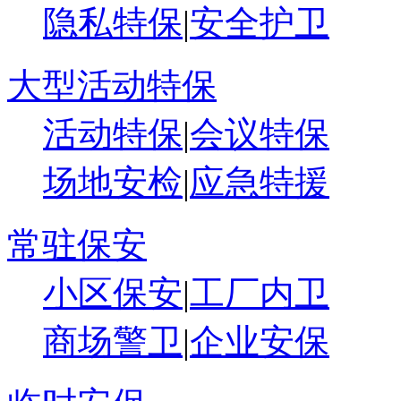
隐私特保
|
安全护卫
大型活动特保
活动特保
|
会议特保
场地安检
|
应急特援
常驻保安
小区保安
|
工厂内卫
商场警卫
|
企业安保