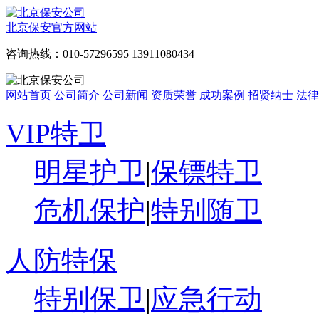
北京保安官方网站
咨询热线：010-57296595 13911080434
网站首页
公司简介
公司新闻
资质荣誉
成功案例
招贤纳士
法律
VIP特卫
明星护卫
|
保镖特卫
危机保护
|
特别随卫
人防特保
特别保卫
|
应急行动