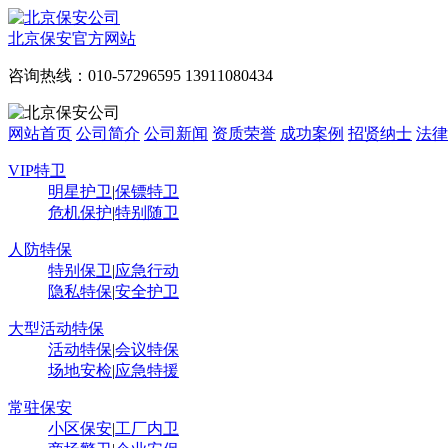
北京保安官方网站
咨询热线：010-57296595 13911080434
网站首页
公司简介
公司新闻
资质荣誉
成功案例
招贤纳士
法律
VIP特卫
明星护卫
|
保镖特卫
危机保护
|
特别随卫
人防特保
特别保卫
|
应急行动
隐私特保
|
安全护卫
大型活动特保
活动特保
|
会议特保
场地安检
|
应急特援
常驻保安
小区保安
|
工厂内卫