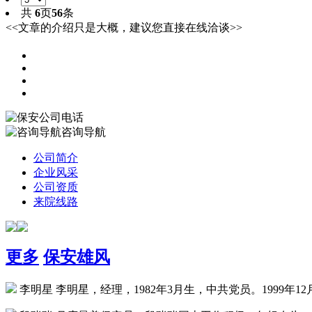
共
6
页
56
条
<<文章的介绍只是大概，建议您直接
在线洽谈
>>
咨询导航
公司简介
企业风采
公司资质
来院线路
更多
保安雄风
李明星
李明星，经理，1982年3月生，中共党员。1999年12月至