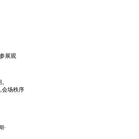
体参展观
期。
,会场秩序
期·