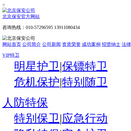
<
北京保安官方网站
咨询热线：010-57296595 13911080434
网站首页
公司简介
公司新闻
资质荣誉
成功案例
招贤纳士
法律
VIP特卫
明星护卫
|
保镖特卫
危机保护
|
特别随卫
人防特保
特别保卫
|
应急行动