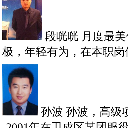
段咣咣
月度最美
极，年轻有为，在本职岗位
孙波
孙波，高级项目
-2001年在卫戍区某团服役