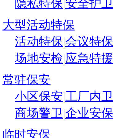
隐私特保
|
安全护卫
大型活动特保
活动特保
|
会议特保
场地安检
|
应急特援
常驻保安
小区保安
|
工厂内卫
商场警卫
|
企业安保
临时安保