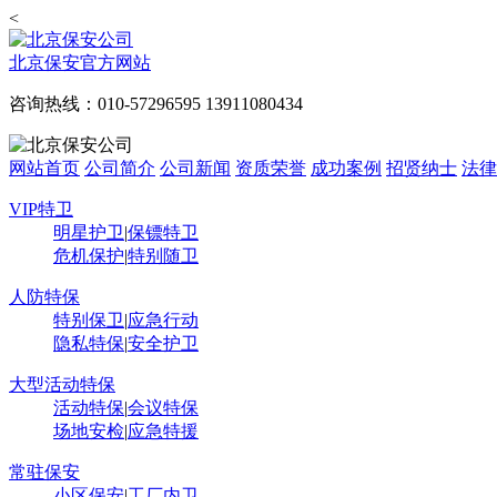
<
北京保安官方网站
咨询热线：010-57296595 13911080434
网站首页
公司简介
公司新闻
资质荣誉
成功案例
招贤纳士
法律
VIP特卫
明星护卫
|
保镖特卫
危机保护
|
特别随卫
人防特保
特别保卫
|
应急行动
隐私特保
|
安全护卫
大型活动特保
活动特保
|
会议特保
场地安检
|
应急特援
常驻保安
小区保安
|
工厂内卫