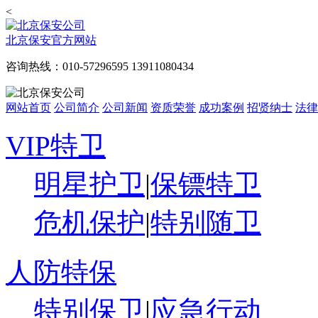
<
北京保安官方网站
咨询热线：010-57296595 13911080434
网站首页
公司简介
公司新闻
资质荣誉
成功案例
招贤纳士
法律
VIP特卫
明星护卫
|
保镖特卫
危机保护
|
特别随卫
人防特保
特别保卫
|
应急行动