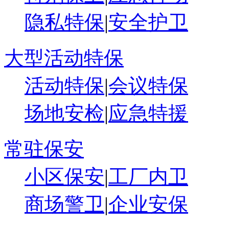
隐私特保
|
安全护卫
大型活动特保
活动特保
|
会议特保
场地安检
|
应急特援
常驻保安
小区保安
|
工厂内卫
商场警卫
|
企业安保