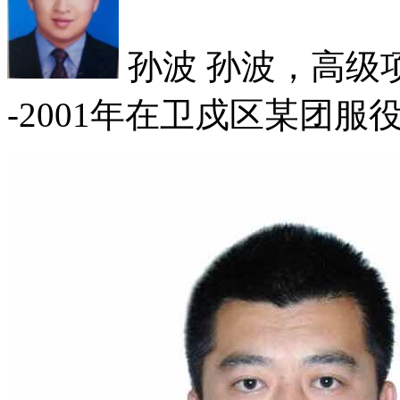
孙波
孙波，高级项目
-2001年在卫戍区某团服役