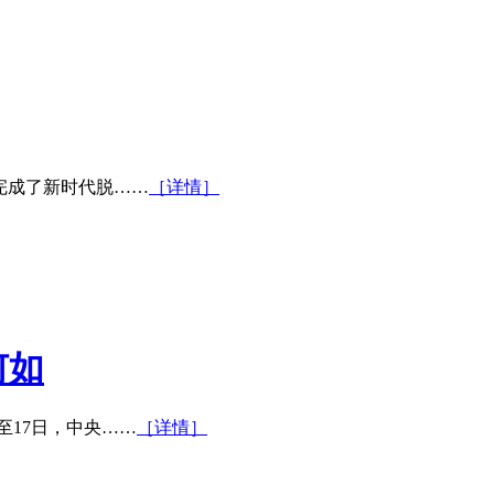
如期完成了新时代脱……
［详情］
何如
16日至17日，中央……
［详情］