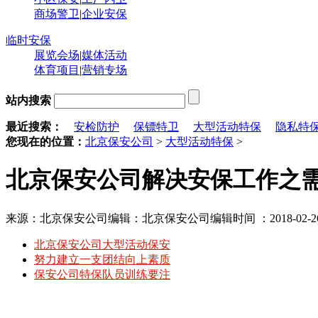
商场警卫
|
企业安保
临时安保
展览会场
|
媒体活动
体育项目
|
营销专场
站内搜索
最近搜索：
安检防护
保镖特卫
大型活动特保
隐私特
您现在的位置：
北京保安公司
>
大型活动特保
>
北京保安公司解决安保工作之
来源：北京保安公司
编辑：北京保安公司编辑
时间 ：2018-02-26
北京保安公司大型活动保安
努力建立一支团结向上素质
保安公司特保队员训练要注