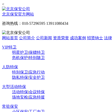
<
北京保安官方网站
咨询热线：010-57296595 13911080434
网站首页
公司简介
公司新闻
资质荣誉
成功案例
招贤纳士
法律
VIP特卫
明星护卫
|
保镖特卫
危机保护
|
特别随卫
人防特保
特别保卫
|
应急行动
隐私特保
|
安全护卫
大型活动特保
活动特保
|
会议特保
场地安检
|
应急特援
常驻保安
小区保安
|
工厂内卫