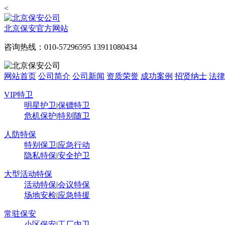
<
北京保安官方网站
咨询热线：010-57296595 13911080434
网站首页
公司简介
公司新闻
资质荣誉
成功案例
招贤纳士
法律
VIP特卫
明星护卫
|
保镖特卫
危机保护
|
特别随卫
人防特保
特别保卫
|
应急行动
隐私特保
|
安全护卫
大型活动特保
活动特保
|
会议特保
场地安检
|
应急特援
常驻保安
小区保安
|
工厂内卫