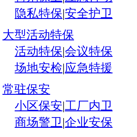
隐私特保
|
安全护卫
大型活动特保
活动特保
|
会议特保
场地安检
|
应急特援
常驻保安
小区保安
|
工厂内卫
商场警卫
|
企业安保