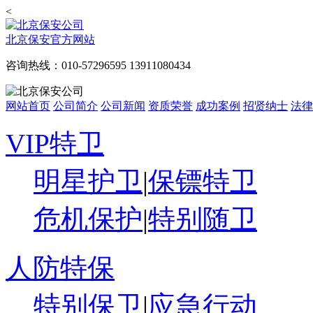
<
北京保安官方网站
咨询热线：010-57296595 13911080434
网站首页
公司简介
公司新闻
资质荣誉
成功案例
招贤纳士
法律
VIP特卫
明星护卫
|
保镖特卫
危机保护
|
特别随卫
人防特保
特别保卫
|
应急行动